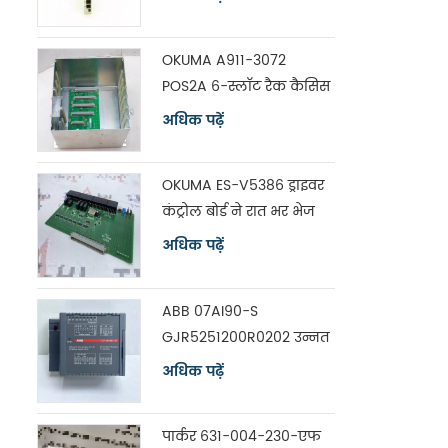
OKUMA A911-3072
POS2A 6-स्लॉट रैक कैसिस
विथ बोर्ड ES-V5390
अधिक पढ़ें
OKUMA ES-V5386 ड्राइवर
कंट्रोल बोर्ड ने रात भर भेज
दिया
अधिक पढ़ें
ABB 07AI90-S
GJR5251200R0202 उन्नत
नियंत्रक विश्लेषण इनपुट
अधिक पढ़ें
यूनिट
पार्कर 631-004-230-एफ