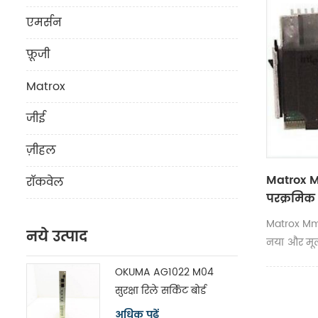
एमर्सन
फ़ूजी
Matrox
जीई
ज़ीहल
Matrox 
रॉकवेल
परक्रमिक
Matrox Mmc
नये उत्पाद
नया और मू
OKUMA AG1022 M04
सुरक्षा रिले सर्किट बोर्ड
मॉड्यूल H1102P-2
अधिक पढ़ें