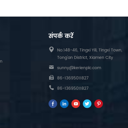
संपर्क करें
No.148-46, Tingxi Yili, Tingxi Town,
Tong'an District, Xiamen City
am
sunny@kerienplc.com
86-13695011827
86-13695011827