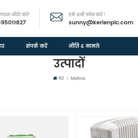
इन ऑर्डर करें!
हमें अभी फ़ोन करें !
695011827
sunny@kerienplc.com
ार
संपर्क करें
नीति & मामले
उत्पादों
घर
Matrox
दृश्य
सूची दृश्य