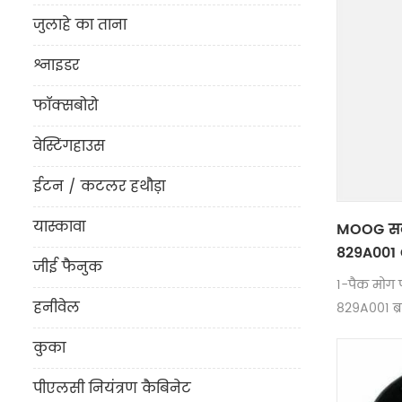
जुलाहे का ताना
श्नाइडर
फॉक्सबोरो
वेस्टिंगहाउस
ईटन / कटलर हथौड़ा
यास्कावा
MOOG सर्
829A001 
जीई फैनुक
1-पैक मोग 
हनीवेल
829A001 ब्र
कुका
पीएलसी नियंत्रण कैबिनेट