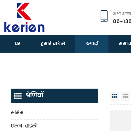
अभी ऑनला
86-13
घर
हमारे बारे में
उत्पादों
समाच
श्रेणियाँ
जालक 
सीमेंस
एलन-ब्राडली