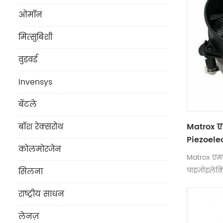
ओमॉन
मित्सुबिशी
वुडवर्ड
Invensys
बेंटले
Matrox 
बॉश रेक्सरोथ
Piezoelect
कोलमोरजेन
Matrox एम
पाइज़ोइलेक्ट्
सिलना
राष्ट्रीय साधन
लेनज़