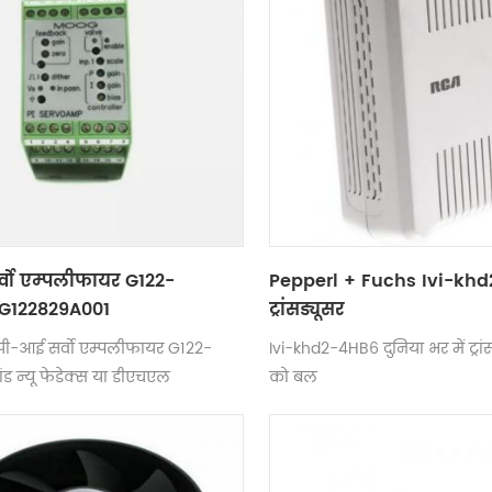
वो एम्पलीफायर G122-
Pepperl + Fuchs Ivi-kh
G122829A001
ट्रांसड्यूसर
पी-आई सर्वो एम्पलीफायर G122-
Ivi-khd2-4HB6 दुनिया भर में ट्रा
ांड न्यू फेडेक्स या डीएचएल
को बल