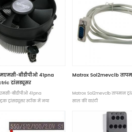
एमएमसी-बीडीपीओ 41pna
Matrox Sol2mevclb तापमान 
ric ट्रांसड्यूसर
एमसी-बीडीपीओ 41pna
Matrox Sol2mevclb तापमान ट्रां
रिक ट्रांसड्यूसर स्टॉक में नया
साल की वारंटी