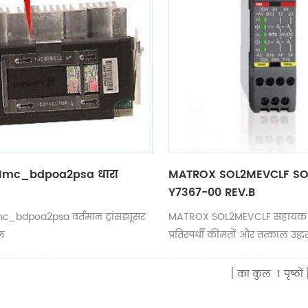
Mmc_bdpoa2psa धारा
MATROX SOL2MEVCLF SO
Y7367-00 REV.B
_bdpoa2psa वर्तमान ट्रांसड्यूसर
MATROX SOL2MEVCLF सहायक नि
ल
प्रतिस्पर्धी कीमतों और तत्काल उद्
का कुल
1
पृष्ठों