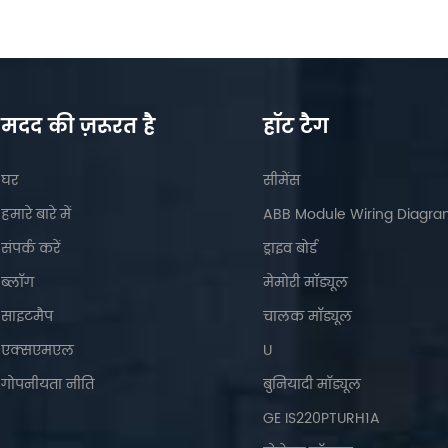
मदद की ज़रूरत है
हॉट टैग
घर
सीमेंस
हमारे बारे में
ABB Module Wiring Diagr
संपर्क करें
ड्राइव बोर्ड
ब्लॉग
मेमोरी मॉड्यूल
साइटमैप
चालक मॉड्यूल
एक्सएमएल
U
गोपनीयता नीति
बुनियादी मॉड्यूल
GE IS220PTURH1A