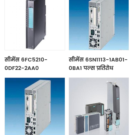
सीमेंस 6FC5210-
सीमेंस 6SN1113-1AB01-
0DF22-2AA0
0BA1 पल्स प्रतिरोध
संख्यात्मक नियंत्रण इकाई
मॉड्यूल