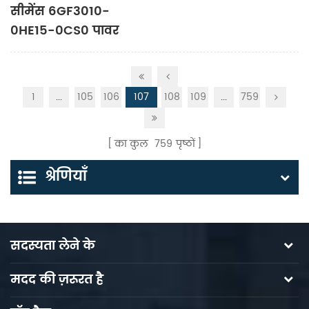
सीमेंस 6GF3010-
0HE15-0CS0 पावर
यूनिट
1
...
105
106
107
108
109
...
759
का कुल
759
पृष्ठों
श्रेणियाँ
सदस्यता लेने के
मदद की ज़रूरत है