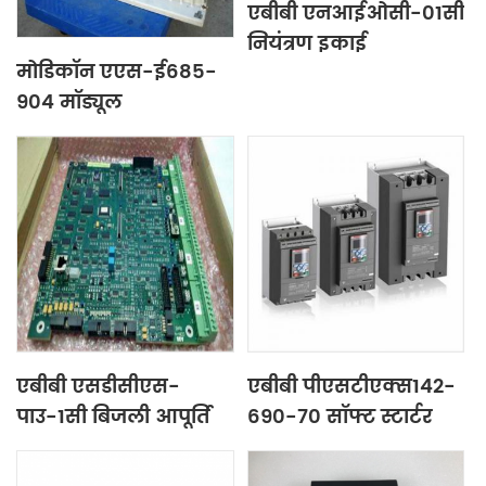
एबीबी एनआईओसी-01सी
नियंत्रण इकाई
मोडिकॉन एएस-ई685-
904 मॉड्यूल
एबीबी एसडीसीएस-
एबीबी पीएसटीएक्स142-
पाउ-1सी बिजली आपूर्ति
690-70 सॉफ्ट स्टार्टर
बोर्ड