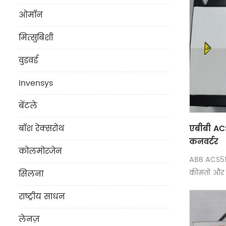
ओमॉन
मित्सुबिशी
वुडवर्ड
Invensys
बेंटले
एबीबी AC
बॉश रेक्सरोथ
कनवर्टर
कोलमोरजेन
ABB ACS51
कीमतों और स
सिलना
राष्ट्रीय साधन
लेनज़