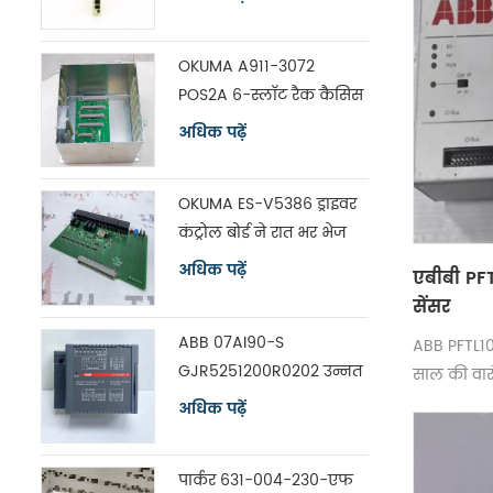
OKUMA A911-3072
POS2A 6-स्लॉट रैक कैसिस
विथ बोर्ड ES-V5390
अधिक पढ़ें
OKUMA ES-V5386 ड्राइवर
कंट्रोल बोर्ड ने रात भर भेज
दिया
अधिक पढ़ें
एबीबी PF
सेंसर
ABB 07AI90-S
ABB PFTL10
GJR5251200R0202 उन्नत
साल की वार
नियंत्रक विश्लेषण इनपुट
अधिक पढ़ें
यूनिट
पार्कर 631-004-230-एफ