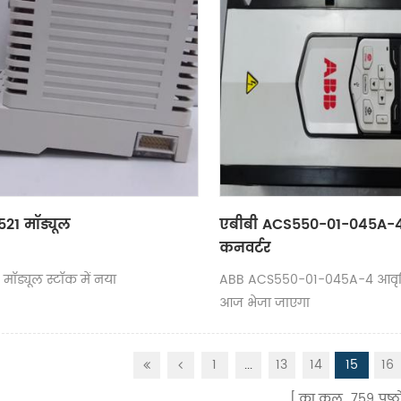
21 मॉड्यूल
एबीबी ACS550-01-045A-4 
कनवर्टर
ॉड्यूल स्टॉक में नया
ABB ACS550-01-045A-4 आवृत्त
आज भेजा जाएगा
1
...
13
14
15
16
का कुल
759
पृष्ठो