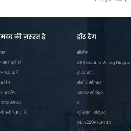
मदद की ज़रूरत है
हॉट टैग
घर
सीमेंस
हमारे बारे में
ABB Module Wiring Diagr
संपर्क करें
ड्राइव बोर्ड
ब्लॉग
मेमोरी मॉड्यूल
साइटमैप
चालक मॉड्यूल
एक्सएमएल
U
गोपनीयता नीति
बुनियादी मॉड्यूल
GE IS220PTURH1A