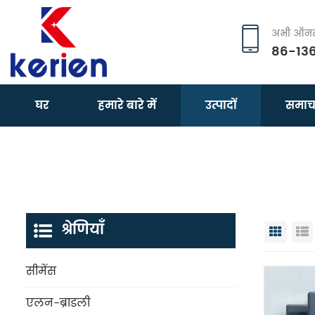
अभी ऑनला
86-13
घर
हमारे बारे में
उत्पादों
समाच
श्रेणियाँ
जालक 
सीमेंस
एलन-ब्राडली