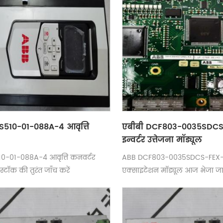
S510-01-088A-4 आवृत्ति
एबीबी DCF803-0035SDC
इन्वर्टर उत्तेजना मॉड्यूल
0-01-088A-4 आवृत्ति कनवर्टर
ABB DCF803-0035SDCS-FEX-4 
्टॉक की तुरंत जाँच करें
एक्साइटेशन मॉड्यूल आज भेजा ज