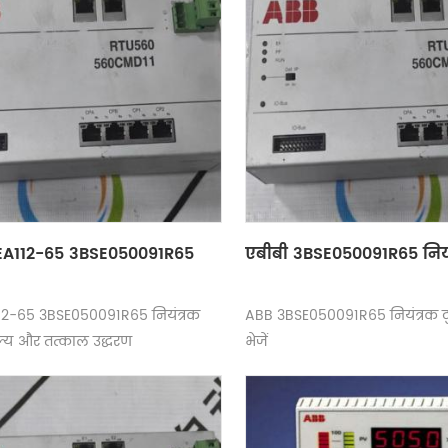
EA112-65 3BSE050091R65
एबीबी 3BSE050091R65 नियं
12-65 3BSE050091R65 नियंत्रक
ABB 3BSE050091R65 नियंत्रक दुन
 मूल्य और तत्काल उद्धरण
भेजें