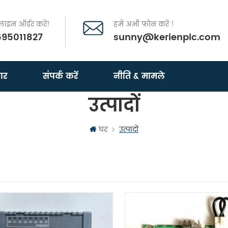
इन ऑर्डर करें!
हमें अभी फ़ोन करें !
695011827
sunny@kerienplc.com
ार
संपर्क करें
नीति & मामले
उत्पादों
घर
उत्पादों
दृश्य
सूची दृश्य