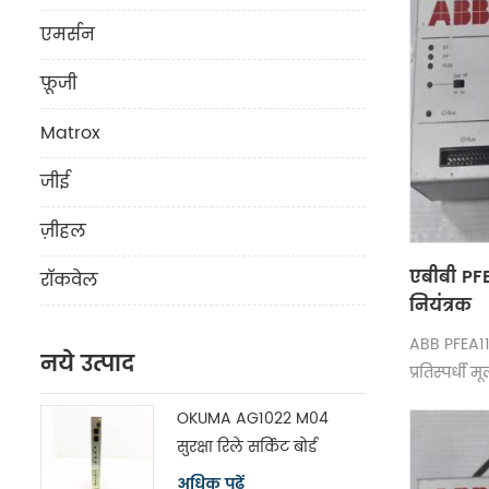
एमर्सन
फ़ूजी
Matrox
जीई
ज़ीहल
एबीबी PF
रॉकवेल
नियंत्रक
ABB PFEA1
नये उत्पाद
प्रतिस्पर्धी
OKUMA AG1022 M04
सुरक्षा रिले सर्किट बोर्ड
मॉड्यूल H1102P-2
अधिक पढ़ें