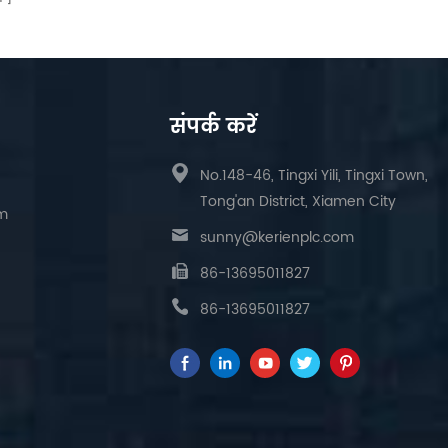
संपर्क करें
No.148-46, Tingxi Yili, Tingxi Town,
Tong'an District, Xiamen City
am
sunny@kerienplc.com
86-13695011827
86-13695011827