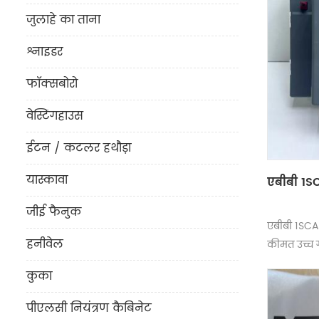
जुलाहे का ताना
श्नाइडर
फॉक्सबोरो
वेस्टिंगहाउस
ईटन / कटलर हथौड़ा
यास्कावा
एबीबी 1SC
जीई फैनुक
एबीबी 1SCA
हनीवेल
कीमत उच्च ग
कुका
पीएलसी नियंत्रण कैबिनेट