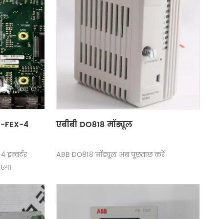
S-FEX-4
एबीबी DO818 मॉड्यूल
इन्वर्टर
ABB DO818 मॉड्यूल अब पूछताछ करें
ाएगा