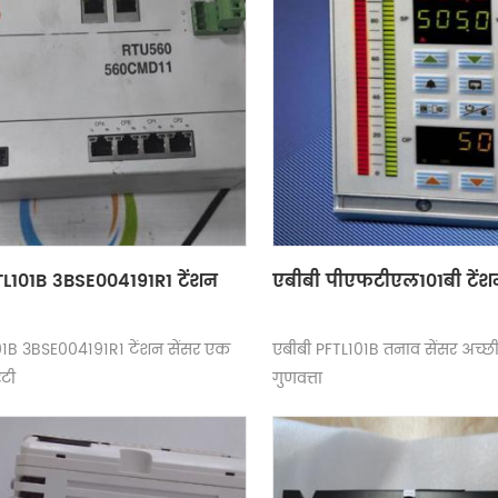
TL101B 3BSE004191R1 टेंशन
एबीबी पीएफटीएल101बी टेंशन
1B 3BSE004191R1 टेंशन सेंसर एक
एबीबी PFTL101B तनाव सेंसर अच्छ
ंटी
गुणवत्ता