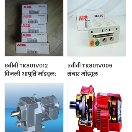
एबीबी TK801V012
एबीबी TK801V006
बिजली आपूर्ति मॉड्यूल:
संचार मॉड्यूल