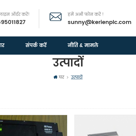
इन ऑर्डर करें!
हमें अभी फ़ोन करें !
695011827
sunny@kerienplc.com
ार
संपर्क करें
नीति & मामले
उत्पादों
घर
उत्पादों
दृश्य
सूची दृश्य