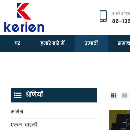
अभी ऑनला
86-13
घर
हमारे बारे में
उत्पादों
समाच
श्रेणियाँ
जालक 
सीमेंस
एलन-ब्राडली