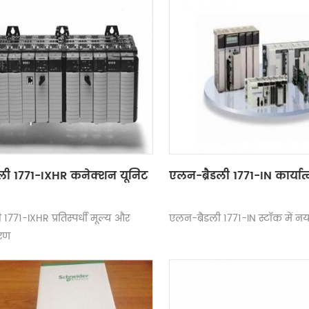
डली 1771-IXHR कनेक्शन यूनिट
एलन-ब्रैडली 1771-IN कार्यात
1771-IXHR प्रतिस्पर्धी मूल्य और
एलन-ब्रैडली 1771-IN स्टॉक में नय
धरण