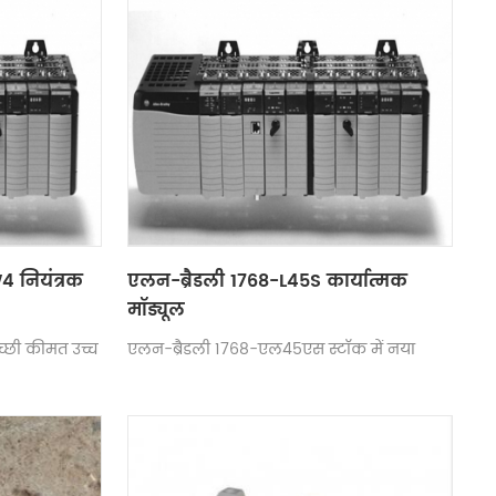
 नियंत्रक
एलन-ब्रैडली 1768-L45S कार्यात्मक
मॉड्यूल
्छी कीमत उच्च
एलन-ब्रैडली 1768-एल45एस स्टॉक में नया