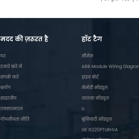
मदद की ज़रूरत है
हॉट टैग
घर
सीमेंस
हमारे बारे में
ABB Module Wiring Diagr
संपर्क करें
ड्राइव बोर्ड
ब्लॉग
मेमोरी मॉड्यूल
साइटमैप
चालक मॉड्यूल
एक्सएमएल
U
गोपनीयता नीति
बुनियादी मॉड्यूल
GE IS220PTURH1A