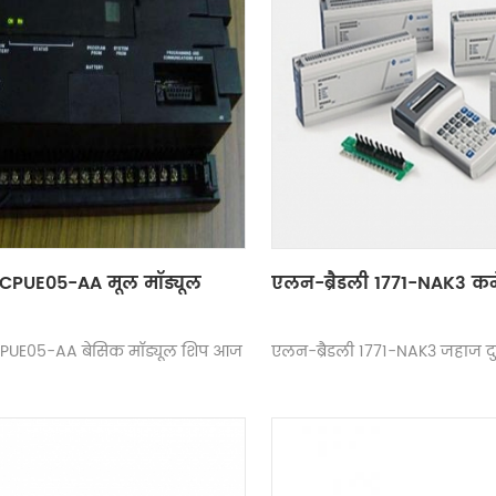
CPUE05-AA मूल मॉड्यूल
एलन-ब्रैडली 1771-NAK3 कन
PUE05-AA बेसिक मॉड्यूल शिप आज
एलन-ब्रैडली 1771-NAK3 जहाज दुन