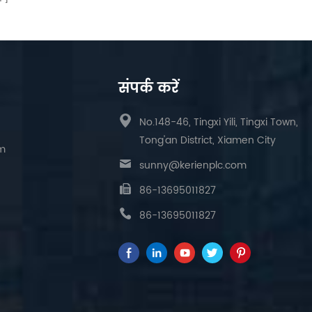
संपर्क करें
No.148-46, Tingxi Yili, Tingxi Town,
Tong'an District, Xiamen City
am
sunny@kerienplc.com
86-13695011827
86-13695011827