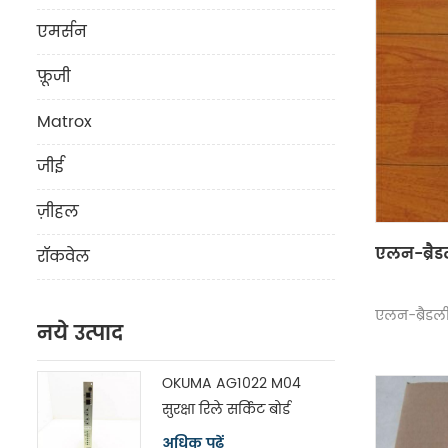
एमर्सन
फ़ूजी
Matrox
जीई
ज़ीहल
एलन-ब्रैड
रॉकवेल
एलन-ब्रैडली
नये उत्पाद
OKUMA AG1022 M04
सुरक्षा रिले सर्किट बोर्ड
मॉड्यूल H1102P-2
अधिक पढ़ें