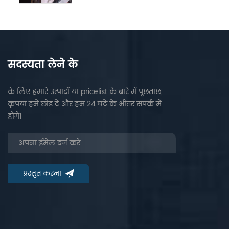
सदस्यता लेने के
के लिए हमारे उत्पादों या pricelist के बारे में पूछताछ,
कृपया हमें छोड़ दें और हम 24 घंटे के भीतर संपर्क में
होंगे।