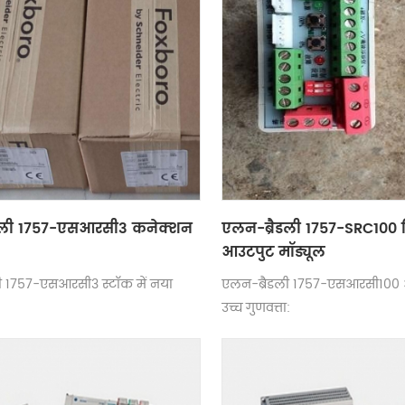
डली 1757-एसआरसी3 कनेक्शन
एलन-ब्रैडली 1757-SRC100
आउटपुट मॉड्यूल
ी 1757-एसआरसी3 स्टॉक में नया
एलन-ब्रैडली 1757-एसआरसी100 
उच्च गुणवत्ता: