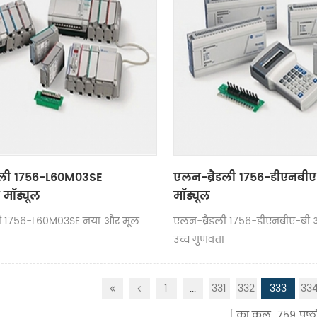
डली 1756-L60M03SE
एलन-ब्रैडली 1756-डीएनबीए-
 मॉड्यूल
मॉड्यूल
ली 1756-L60M03SE नया और मूल
एलन-ब्रैडली 1756-डीएनबीए-बी 
उच्च गुणवत्ता
1
...
331
332
333
33
का कुल
759
पृष्ठो