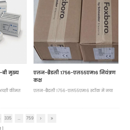
बी मुख्य
एलन-ब्रैडली 1756-एल55एम16 नियंत्रण
कक्ष
अच्छी कीमत
एलन-ब्रैडली 1756-एल55एम16 स्टॉक में नया
4
335
...
759
ं