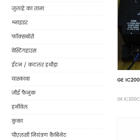
जुलाहे का ताना
श्नाइडर
फॉक्सबोरो
वेस्टिंगहाउस
ईटन / कटलर हथौड़ा
यास्कावा
GE IC200
जीई फैनुक
GE IC200C
हनीवेल
कुका
पीएलसी नियंत्रण कैबिनेट