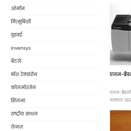
ओमॉन
मित्सुबिशी
वुडवर्ड
Invensys
बेंटले
एलन-ब्रै
बॉश रेक्सरोथ
कोलमोरजेन
एलन-ब्रैडली 
तत्काल उद्
सिलना
राष्ट्रीय साधन
लेनज़