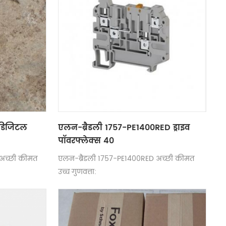
 डिजिटल
एलन-ब्रैडली 1757-PE1400RED ड्राइव
पॉवरफ्लेक्स 40
अच्छी कीमत
एलन-ब्रैडली 1757-PE1400RED अच्छी कीमत
उच्च गुणवत्ता: