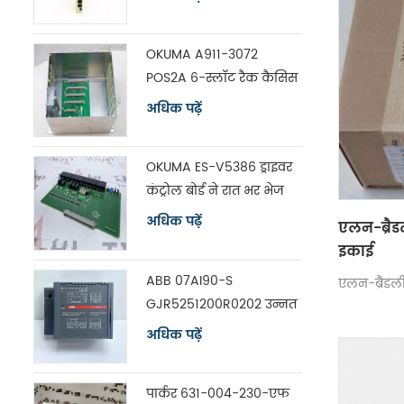
OKUMA A911-3072
POS2A 6-स्लॉट रैक कैसिस
विथ बोर्ड ES-V5390
अधिक पढ़ें
OKUMA ES-V5386 ड्राइवर
कंट्रोल बोर्ड ने रात भर भेज
दिया
अधिक पढ़ें
एलन-ब्रै
इकाई
ABB 07AI90-S
एलन-ब्रैडल
GJR5251200R0202 उन्नत
नियंत्रक विश्लेषण इनपुट
अधिक पढ़ें
यूनिट
पार्कर 631-004-230-एफ