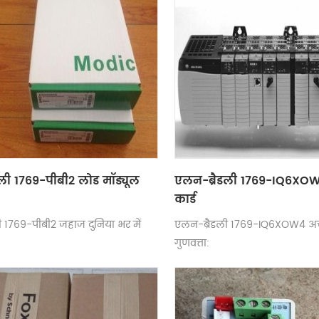
ली 1769-पीबी2 लोड मॉड्यूल
एलन-ब्रैडली 1769-IQ6XOW4
कार्ड
 1769-पीबी2 जहाज दुनिया भर में
एलन-ब्रैडली 1769-IQ6XOW4 अच
गुणवत्ता: