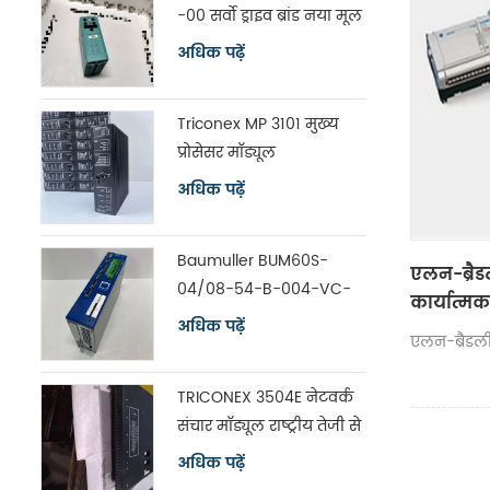
-00 सर्वो ड्राइव ब्रांड नया मूल
अधिक पढ़ें
Triconex MP 3101 मुख्य
प्रोसेसर मॉड्यूल
अधिक पढ़ें
Baumuller BUM60S-
एलन-ब्रै
04/08-54-B-004-VC-
कार्यात्मक
A0-00-1113-00 सर्वो ड्राइव
अधिक पढ़ें
एलन-ब्रैड
TRICONEX 3504E नेटवर्क
संचार मॉड्यूल राष्ट्रीय तेजी से
शिपिंग
अधिक पढ़ें