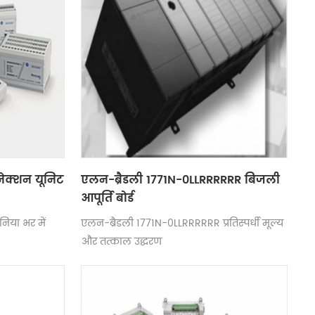
ेक्शन यूनिट
एलन-ब्रैडली 1771N-0LLRRRRRR बिजली
आपूर्ति बोर्ड
िया भर में
एलन-ब्रैडली 1771N-0LLRRRRRR प्रतिस्पर्धी मूल्य
और तत्काल उद्धरण