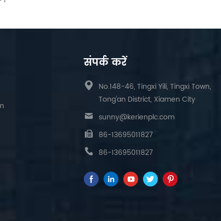
संपर्क करें
No.148-46, Tingxi Yili, Tingxi Town,
Tong'an District, Xiamen City
am
sunny@kerienplc.com
86-13695011827
86-13695011827