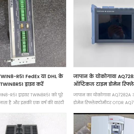
WIN8-R51 FedEx या DHL के
जापान के योकोगावा AQ72
TWIN8R51 ड्राइव करें
ऑप्टिकल टाइम डोमेन रिफ्ले
OTDR AQ7280 पर एक वर्ष की
N8-R51 ड्राइवर TWIN8R51 को पूरे
जापान का योकोगावा AQ7282A 
ा जाता है और इसकी एक वर्ष की वारंटी
डोमेन रिफ्लेक्टोमीटर OTDR AQ7
में मुफ़्त शिपिंग