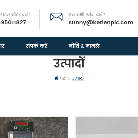
इन ऑर्डर करें!
हमें अभी फ़ोन करें !
695011827
sunny@kerienplc.com
ार
संपर्क करें
नीति & मामले
उत्पादों
घर
उत्पादों
दृश्य
सूची दृश्य