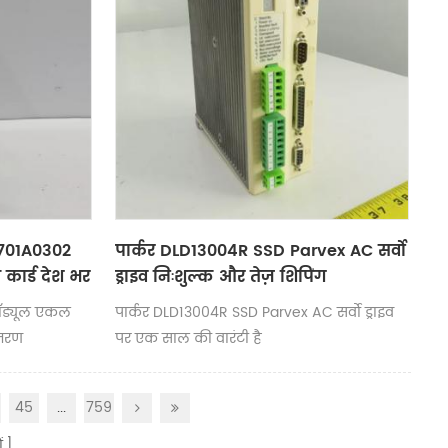
701A0302
पार्कर DLD13004R SSD Parvex AC सर्वो
कार्ड देश भर
ड्राइव निःशुल्क और तेज़ शिपिंग
ॉड्यूल एकल
पार्कर DLD13004R SSD Parvex AC सर्वो ड्राइव
ितरण
पर एक साल की वारंटी है
45
...
759
ं