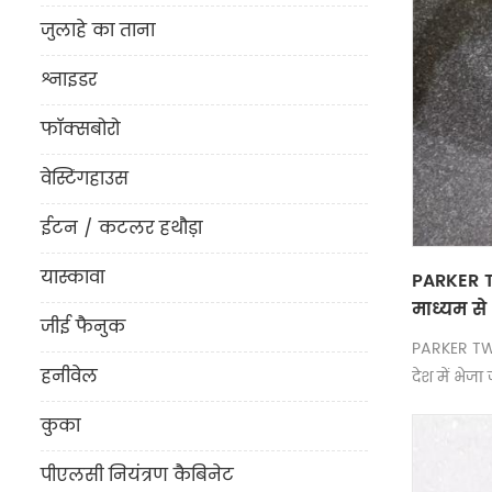
जुलाहे का ताना
श्नाइडर
फॉक्सबोरो
वेस्टिंगहाउस
ईटन / कटलर हथौड़ा
यास्कावा
PARKER T
माध्यम से 
जीई फैनुक
PARKER TWI
हनीवेल
देश में भेज
है।
कुका
पीएलसी नियंत्रण कैबिनेट