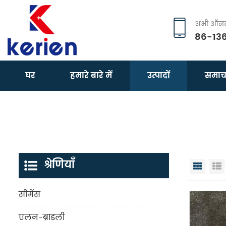
अभी ऑनला
86-13
घर
हमारे बारे में
उत्पादों
समाच
श्रेणियाँ
जालक 
सीमेंस
एलन-ब्राडली