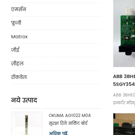
एमर्सन
फ़ूजी
Matrox
जीई
ज़ीहल
ABB 3BH
रॉकवेल
5SGY3545L
मॉड्यूल 
ABB 3BHE
नये उत्पाद
करें
इन्वर्टर मॉ
OKUMA AG1022 M04
सुरक्षा रिले सर्किट बोर्ड
मॉड्यूल H1102P-2
अधिक पढ़ें