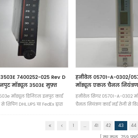
 3503E 7400252-025 Rev D
हनीवेल 05701-A-0302/05
पुट मॉड्यूल 3503E मुफ़्त
मॉड्यूल एकल चैनल नियंत्रण 
में भेजा गया
503e मॉड्यूल डिजिटल इनपुट कार्ड
हनीवेल सिगर 05701-A-0302 म
जी से शिपिंग DHL.UPS या FedEx द्वारा
चैनल नियंत्रण कार्ड नई तेजी से व
(FedEx/DHL) यूपीएस
1
...
41
42
43
44
का कुल
759
पृष्ठो