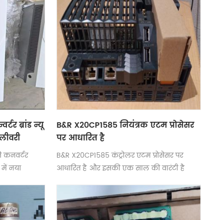
र ब्रांड न्यू
B&R X20CP1585 नियंत्रक एटम प्रोसेसर
िलीवरी
पर आधारित है
 कनवर्टर
B&R X20CP1585 कंट्रोलर एटम प्रोसेसर पर
 में नया
आधारित है और इसकी एक साल की वारंटी है