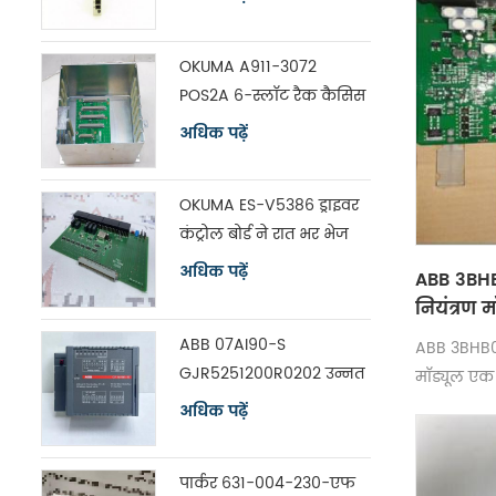
OKUMA A911-3072
POS2A 6-स्लॉट रैक कैसिस
विथ बोर्ड ES-V5390
अधिक पढ़ें
OKUMA ES-V5386 ड्राइवर
कंट्रोल बोर्ड ने रात भर भेज
दिया
अधिक पढ़ें
ABB 3BH
नियंत्रण म
Fedex यूप
ABB 07AI90-S
ABB 3BHB0
GJR5251200R0202 उन्नत
मॉड्यूल एक 
नियंत्रक विश्लेषण इनपुट
दिया गया
अधिक पढ़ें
यूनिट
पार्कर 631-004-230-एफ