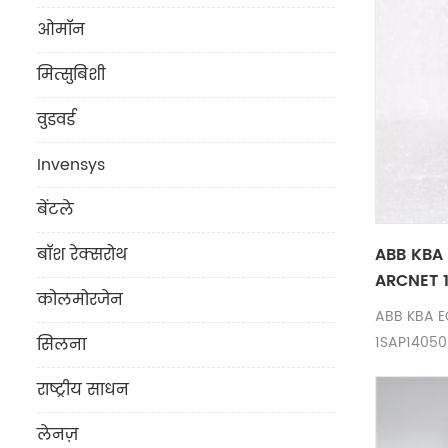
ओमॉन
मित्सुबिशी
वुडवर्ड
Invensys
बेंटले
ABB KBA 
बॉश रेक्सरोथ
ARCNET 1
कोलमोरजेन
मॉड्यूल पर
ABB KBA E
1SAP140500
सिलना
डिलीवरी
राष्ट्रीय साधन
लेनज़