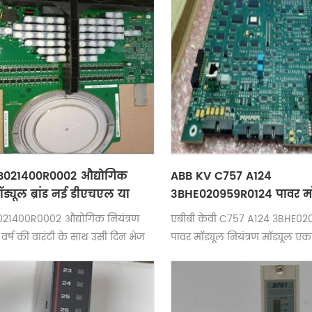
B021400R0002 औद्योगिक
ABB KV C757 A124
ॉड्यूल ब्रांड नई डीएचएल या
3BHE020959R0124 पावर मॉ
ीएस तेजी से वितरण
बिल्कुल नया और निःशुल्क ड
21400R0002 औद्योगिक नियंत्रण
एबीबी केवी C757 A124 3BHE0
वर्ष की वारंटी के साथ उसी दिन भेज
पावर मॉड्यूल नियंत्रण मॉड्यूल ए
है