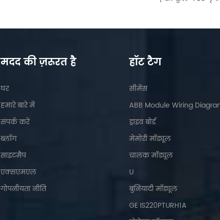
मदद की ज़रूरत है
हॉट टैग
घर
सीमेंस
हमारे बारे में
ABB Module Wiring Diagr
संपर्क करें
ड्राइव बोर्ड
ब्लॉग
मेमोरी मॉड्यूल
साइटमैप
चालक मॉड्यूल
एक्सएमएल
U
गोपनीयता नीति
बुनियादी मॉड्यूल
GE IS220PTURH1A