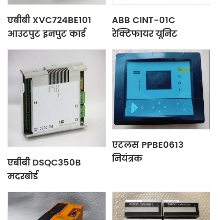
एबीबी XVC724BE101
ABB CINT-01C
आउटपुट इनपुट कार्ड
रेक्टिफायर यूनिट
एटलस PPBE0613
नियंत्रक
एबीबी DSQC350B
मदरबोर्ड