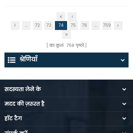
1
...
72
73
74
75
76
...
759
का कुल
759
पृष्ठों
श्रेणियाँ
सदस्यता लेने के
मदद की ज़रूरत है
हॉट टैग