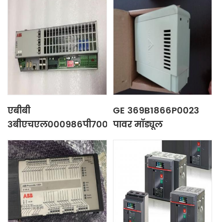
एबीबी
GE 369B1866P0023
3बीएचएल000986पी7000
पावर मॉड्यूल
पावर मॉड्यूल