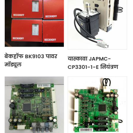
बेकहॉफ BK9103 ​​पावर
यास्कावा JAPMC-
मॉड्यूल
CP3301-1-E नियंत्रण
संचार मॉड्यूल