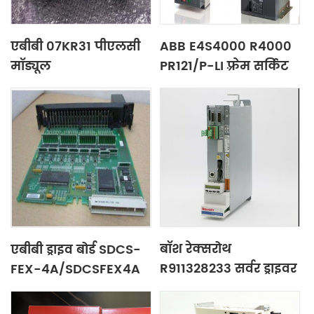
एबीबी 07KR31 पीएलसी
ABB E4S4000 R4000
मॉड्यूल
PR121/P-LI फ़्रेम सर्किट
ब्रेकर
बॉश रेक्सरोथ
एबीबी ड्राइव बोर्ड SDCS-
R911328233 सर्वर ड्राइवर
FEX-4A/SDCSFEX4A
गवर्नर