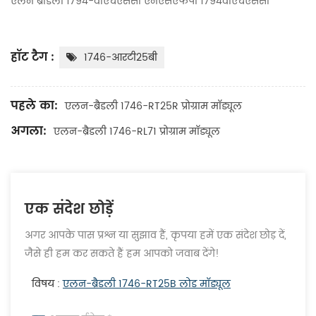
एलन ब्राडली 1794-वीएचएससी एनएसएफपी 1794वीएचएससी
हॉट टैग :
1746-आरटी25बी
पहले का:
एलन-ब्रैडली 1746-RT25R प्रोग्राम मॉड्यूल
अगला:
एलन-ब्रैडली 1746-RL71 प्रोग्राम मॉड्यूल
एक संदेश छोड़ें
अगर आपके पास प्रश्न या सुझाव हैं, कृपया हमें एक संदेश छोड़ दें,
जैसे ही हम कर सकते हैं हम आपको जवाब देंगे!
विषय :
एलन-ब्रैडली 1746-RT25B लोड मॉड्यूल