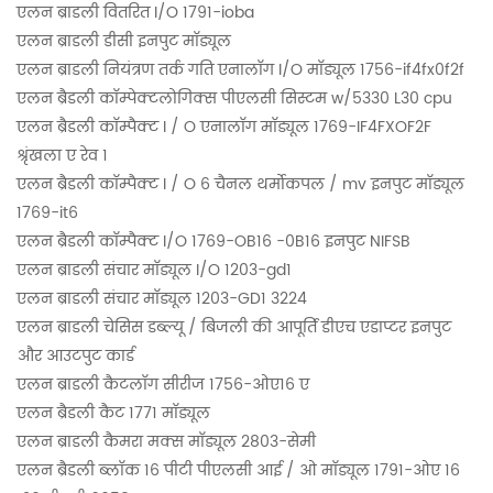
एलन ब्राडली वितरित I/O 1791-ioba
एलन ब्राडली डीसी इनपुट मॉड्यूल
एलन ब्राडली नियंत्रण तर्क गति एनालॉग I/O मॉड्यूल 1756-if4fx0f2f
एलन ब्रैडली कॉम्पेक्टलोगिक्स पीएलसी सिस्टम w/5330 L30 cpu
एलन ब्रैडली कॉम्पैक्ट I / O एनालॉग मॉड्यूल 1769-IF4FXOF2F
श्रृंखला ए रेव 1
एलन ब्रैडली कॉम्पैक्ट I / O 6 चैनल थर्मोकपल / mv इनपुट मॉड्यूल
1769-it6
एलन ब्रैडली कॉम्पैक्ट I/O 1769-OB16 -0B16 इनपुट NIFSB
एलन ब्राडली संचार मॉड्यूल I/O 1203-gd1
एलन ब्राडली संचार मॉड्यूल 1203-GD1 3224
एलन ब्राडली चेसिस डब्ल्यू / बिजली की आपूर्ति डीएच एडाप्टर इनपुट
और आउटपुट कार्ड
एलन ब्राडली कैटलॉग सीरीज 1756-ओए16 ए
एलन ब्रैडली कैट 1771 मॉड्यूल
एलन ब्राडली कैमरा मक्स मॉड्यूल 2803-सेमी
एलन ब्रैडली ब्लॉक 16 पीटी पीएलसी आई / ओ मॉड्यूल 1791-ओए 16