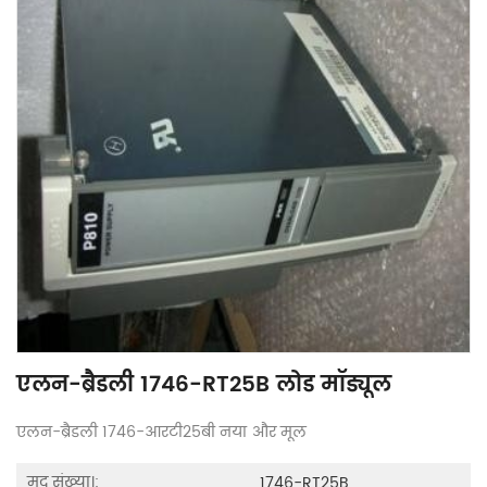
एलन-ब्रैडली 1746-RT25B लोड मॉड्यूल
एलन-ब्रैडली 1746-आरटी25बी नया और मूल
मद संख्या।:
1746-RT25B