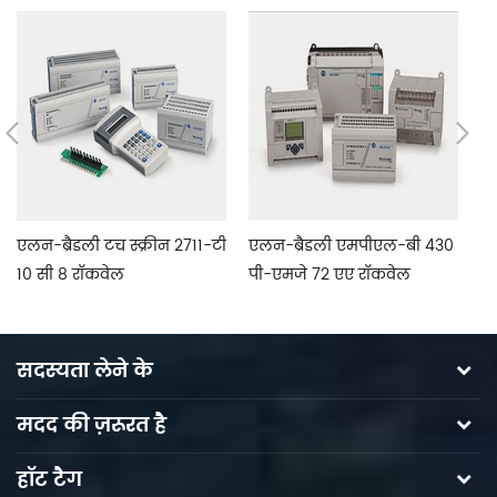
एलन-ब्रैडली टच स्क्रीन 2711-टी
एलन-ब्रैडली एमपीएल-बी 430
एल
10 सी 8 रॉकवेल
पी-एमजे 72 एए रॉकवेल
इं
ऑटोमेशन इलेक्ट्रिक मशीनरी
se
सदस्यता लेने के
मदद की ज़रूरत है
हॉट टैग