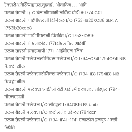
रेक्सरोथ,वेस्टिंगहाउस,वुडवर्ड , ओवाटिन . . . आदि .
एलन ब्रैडली I / O बेस सीएनसी सर्किट बोर्ड 961774 C01
एलन ब्राडली गार्डपीएलसी डिजिटल I/O 1753-IB20XOB8 SER. A
1753ib20xob8
एलन ब्राडली गार्ड पीएलसी वितरित I/O 1753-IOB16
एलन ब्राडली ग्रे एनकोडर 1771डीएल "एनआईबी"
एलन ब्राडली प्रवाहमापी 1771-आईबीएन "निब"
एलन ब्रैडली फ्लेक्सलोगिक्स फ्लेक्स I/O 1794-OF4I 1794OF4I NIB
फैक्ट्री सील
एलन ब्रैडली फ्लेक्सलोगिक्स फ्लेक्स I/O 1794-IE8 1794IE8 NIB
फैक्ट्री सील
एलन ब्राडली फ्लेक्स आई/ओ वेरी हाई स्पीड काउंटर मॉड्यूल 1794-
वीएचएससी
एलन ब्रैडली फ्लेक्स I/O मॉड्यूल 1794OB16 FS bnib
एलन ब्रैडली फ्लेक्स I/O कंट्रोलनेट एडेप्टर 1794acn
एलन ब्रैडली फ्लेक्स I/O 1794-IF4I -1F41 एनालॉग इनपुट अच्छी
स्थिति