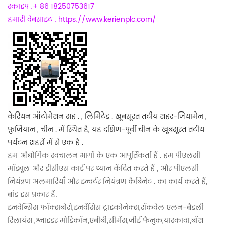
स्काइप :+ 86 18250753617
हमारी वेबसाइट :
https://www.kerienplc.com/
केरियन ऑटोमेशन सह . , लिमिटेड . खूबसूरत तटीय शहर-ज़ियामेन ,
फ़ुज़ियान , चीन . में स्थित है, यह दक्षिण-पूर्वी चीन के खूबसूरत तटीय
पर्यटन शहरों में से एक है .
हम औद्योगिक स्वचालन भागों के एक आपूर्तिकर्ता हैं . हम पीएलसी
मॉड्यूल और डीसीएस कार्ड पर ध्यान केंद्रित करते हैं , और पीएलसी
नियंत्रण अलमारियाँ और इन्वर्टर नियंत्रण कैबिनेट . का कार्य करते हैं,
ब्रांड इस प्रकार हैं:
इनवेन्सिस फॉक्सबोरो,इनवेंसिस ट्राइकोनेक्स,रॉकवेल एलन-ब्रैडली
रिलायंस ,श्नाइडर मोडिकॉन,एबीबी,सीमेंस,जीई फैनुक,यास्कावा,बॉश