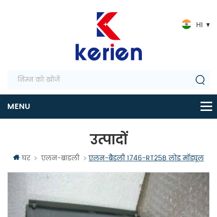
HI
उत्पादों
घर
एलन-ब्राडली
एलन-ब्रैडली 1746-RT25B लोड मॉड्यूल