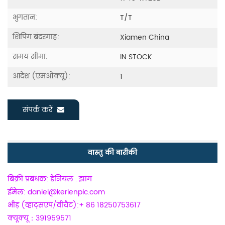
भुगतान:
T/T
शिपिंग बंदरगाह:
Xiamen China
समय सीमा:
IN STOCK
आदेश (एमओक्यू):
1
संपर्क करें
वास्तु की बारीकी
बिक्री प्रबंधक: डेनियल . झांग
ईमेल: daniel@kerienplc.com
भीड़ (व्हाट्सएप/वीचैट):+ 86 18250753617
क्यूक्यू：391959571