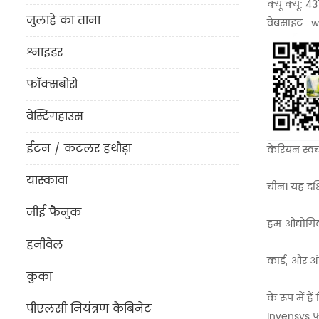
क्यू क्यू: 
जुलाहे का ताना
वेबसाइट : 
श्नाइडर
फॉक्सबोरो
वेस्टिंगहाउस
ईटन / कटलर हथौड़ा
केरियन स्वच
यास्कावा
चीन। यह दक्ष
जीई फैनुक
हम औद्योगि
हनीवेल
कार्ड, और अं
कुका
के रूप में है
पीएलसी नियंत्रण कैबिनेट
Invensys फॉ