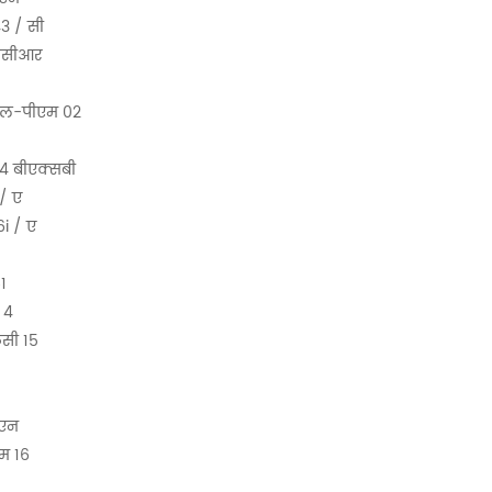
3 / सी
नसीआर
एल-पीएम 02
4 बीएक्सबी
/ ए
i / ए
1
 4
सी 15
ीएन
म 16