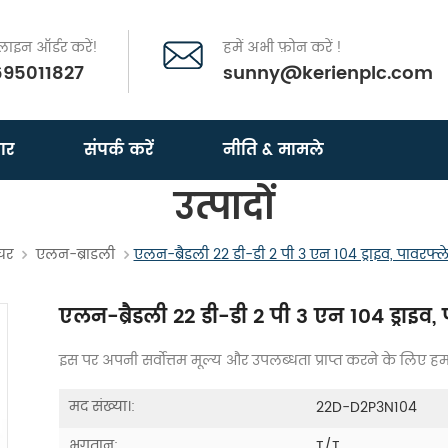
इन ऑर्डर करें!
हमें अभी फ़ोन करें !
695011827
sunny@kerienplc.com
ार
संपर्क करें
नीति & मामले
उत्पादों
घर
एलन-ब्राडली
एलन-ब्रैडली 22 डी-डी 2 पी 3 एन 104 ड्राइव, पावरफ्ल
एलन-ब्रैडली 22 डी-डी 2 पी 3 एन 104 ड्राइव,
इस पर अपनी सर्वोत्तम मूल्य और उपलब्धता प्राप्त करने के लिए हमसे 
मद संख्या।:
22D-D2P3N104
भुगतान:
T/T