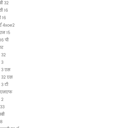
बी 32
ी 16
 16
ई 4xoe2
एन 15
16 पी
आर
 32
 3
ी 3 एस
ी 32 एस
 3 टी
बीएनएफ
 2
 33
सबी
m8