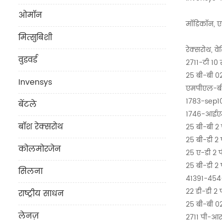
ओमॉन
मॉडिकॉन, एब
मित्सुबिशी
रेक्सरोथ, वे
वुडवर्ड
2711-टी 10 
25 बी-बी 0
Invensys
एमपीएल-बी
1783-sep1
बेंटले
1746-आईए
बॉश रेक्सरोथ
25 बी-बी 2
25 बी-डी 2 
कोलमोरजेन
25 ए-डी 2 
25 बी-डी 2 
सिलना
41391-454
22 डी-डी 2 
राष्ट्रीय साधन
25 बी-बी 0
लेनज़
2711 पी-आर