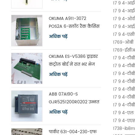
17 9 4-आई
17 9 4-आईव
OKUMA A911-3072
17 9 4-ओवी
POS2A 6-स्लॉट रैक कैसिस
17 9 4-आई
विथ बोर्ड ES-V5390
17 9 4-एसी
अधिक पढ़ें
1769-ओबी 
1769-ईसी
OKUMA ES-V5386 ड्राइवर
17 9 4-टीबी
कंट्रोल बोर्ड ने रात भर भेज
17 9 4-टीबी
दिया
17 9 4-टीब
अधिक पढ़ें
17 9 4-टीब
17 9 4-टीबी
ABB 07AI90-S
17 9 4-टी
GJR5251200R0202 उन्नत
17 9 4-टीबी
नियंत्रक विश्लेषण इनपुट
अधिक पढ़ें
17 9 4-एल
यूनिट
17 9 4-एए
1738-ib8
पार्कर 631-004-230-एफ