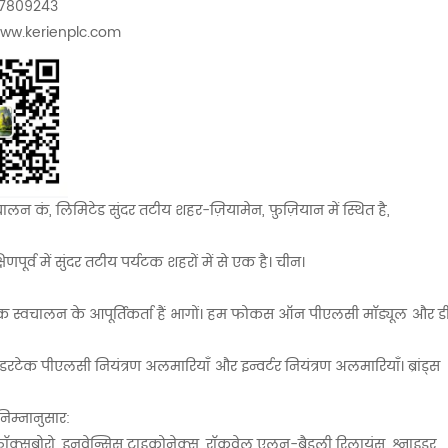
437809243
www.kerienplc.com
ालन कं, लिमिटेड सुंदर तटीय शहर-ज़ियामेन, फ़ुज़ियान में स्थित है,
िणपूर्व में सुंदर तटीय पर्यटक शहरों में से एक है। चीन।
क स्वचालन के आपूर्तिकर्ता हैं भागों। हम फोकस ऑन पीएलसी मॉड्यूल और 
डरटेक पीएलसी नियंत्रण अलमारियाँ और इन्वर्टर नियंत्रण अलमारियाँ। ब्रांड्स
ं निम्नानुसार:
क्सबोरो, इनवेन्सिस ट्राइकोनेक्स, रॉकवेल एलन-ब्रैडली रिलायंस, श्नाइडर