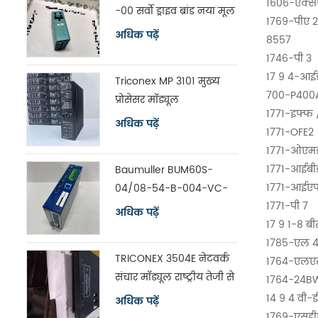
1606-एक्स
-00 सर्वो ड्राइव ब्रांड नया मूल
1769-पीए 2
अधिक पढ़ें
8557
1746-पी 3
17 9 4-आईड
Triconex MP 3101 मुख्य
700-P400
प्रोसेसर मॉड्यूल
1771-इफ्फ 
अधिक पढ़ें
1771-OFE2
1771-ओएम
1771-आईबी
Baumuller BUM60S-
1771-आईए
04/08-54-B-004-VC-
1771-पी 7
A0-00-1113-00 सर्वो ड्राइव
अधिक पढ़ें
17 9 1-8 बी
1785-एल 40
TRICONEX 3504E नेटवर्क
1764-एलए
संचार मॉड्यूल राष्ट्रीय तेजी से
1764-24B
शिपिंग
14 9 4 वी-
अधिक पढ़ें
1769-एसड