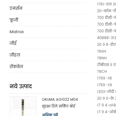
1761-एल 
एमर्सन
20-कॉम-प
700 डीसी-प
फ़ूजी
700 डीसी-प
700 डीसी-प
Matrox
40888-31
जीई
20 9 8-डी
TBSH
ज़ीहल
TBNH
टीबीएस 6 
रॉकवेल
TBCH
1769 -f8
1769 -f4
नये उत्पाद
1203-जीडी 
20 9 0-के 
OKUMA AG1022 M04
17 9 4-of4i
सुरक्षा रिले सर्किट बोर्ड
17 9 4-ओबी
मॉड्यूल H1102P-2
अधिक पढ़ें