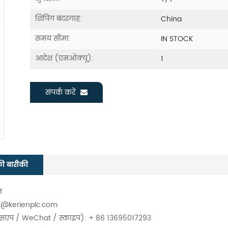
शिपिंग बंदरगाह:
China
समय सीमा:
IN STOCK
आदेश (एमओक्यू):
1
संपर्क करें
की बारीकी
न
an@kerienplc.com
ट्सएप / WeChat / स्काइप): + 86 13695017293