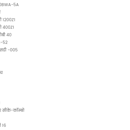
20BWA-5A
ी
ी 1200Z1
ी 400Z1
ीबी 40
3-52
एसडी -005
एच
1
2 सीके-कॉम्बो
 16