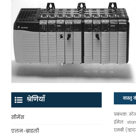
श्रेणियाँ
वास्तु 
प्रबंधक: स्टे
सीमेंस
ईमेल : st
एमबी (व्हा
एलन-ब्राडली