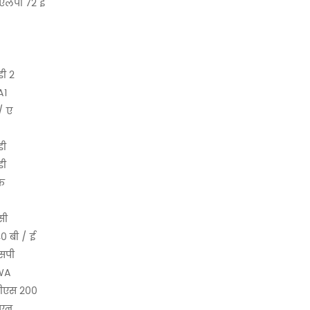
एलपी 72 ई
ी 2
A1
/ ए
डी
डी
फ
सी
 बी / ई
सपी
WA
डीएस 200
ीएन