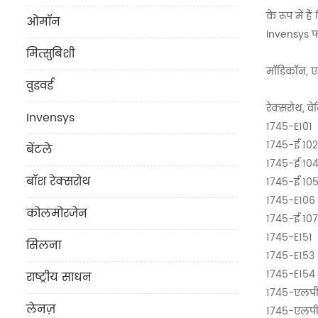
के रूप में है
ओमॉन
Invensys फॉ
मित्सुबिशी
मॉडिकॉन, एब
वुडवर्ड
रेक्सरोथ, वे
Invensys
1745-E101
1745-ई 102
बेंटले
1745-ई 10
बॉश रेक्सरोथ
1745-ई 10
1745-E106
कोलमोरजेन
1745-ई 107
1745-E151
सिलना
1745-E153
1745-E154
राष्ट्रीय साधन
1745-एलपी
लेनज़
1745-एलपी