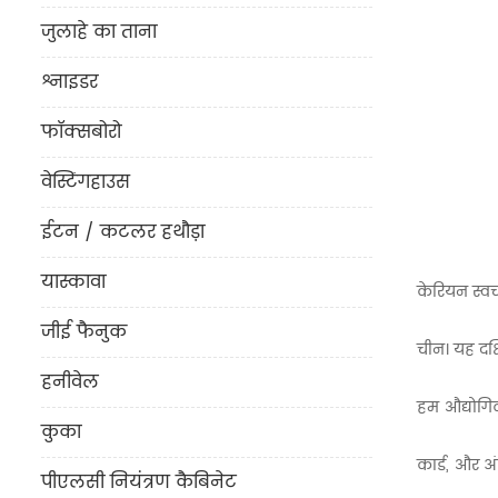
जुलाहे का ताना
श्नाइडर
फॉक्सबोरो
वेस्टिंगहाउस
ईटन / कटलर हथौड़ा
यास्कावा
केरियन स्वच
जीई फैनुक
चीन। यह दक्ष
हनीवेल
हम औद्योगि
कुका
कार्ड, और अं
पीएलसी नियंत्रण कैबिनेट