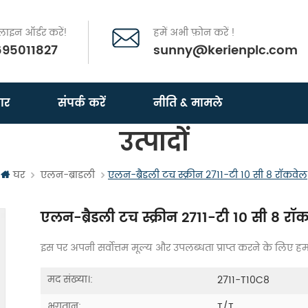
इन ऑर्डर करें!
हमें अभी फ़ोन करें !
695011827
sunny@kerienplc.com
ार
संपर्क करें
नीति & मामले
उत्पादों
घर
एलन-ब्राडली
एलन-ब्रैडली टच स्क्रीन 2711-टी 10 सी 8 रॉकवेल
एलन-ब्रैडली टच स्क्रीन 2711-टी 10 सी 8 रॉ
इस पर अपनी सर्वोत्तम मूल्य और उपलब्धता प्राप्त करने के लिए हमसे
मद संख्या।:
2711-T10C8
भुगतान:
T/T