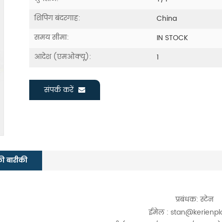
शिपिंग बंदरगाह:
China
समय सीमा:
IN STOCK
आदेश (एमओक्यू):
1
संपर्क करें
की बारीकी
प्रबंधक: स्टेन
ईमेल : stan@kerienp