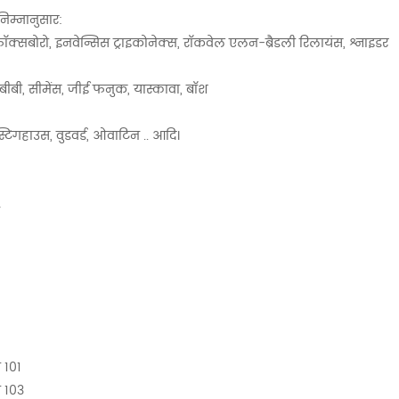
ं निम्नानुसार:
क्सबोरो, इनवेन्सिस ट्राइकोनेक्स, रॉकवेल एलन-ब्रैडली रिलायंस, श्नाइडर
ीबी, सीमेंस, जीई फनुक, यास्कावा, बॉश
स्टिंगहाउस, वुडवर्ड, ओवाटिन .. आदि।
4
5
 101
 103