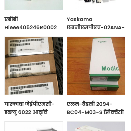
एबीबी
Yaskama
Hieee405246R0002
एसजीएमपीएच-02ANA-
आवृत्ति कनवर्टर
YR13 आवृत्ति कनवर्टर
यास्कावा जेईपीएमसी-
एलन-ब्रैडली 2094-
डब्ल्यू 6022 आवृत्ति
BC04-M03-S फ़्रिक्वेंसी
कनवर्टर
कनवर्टर