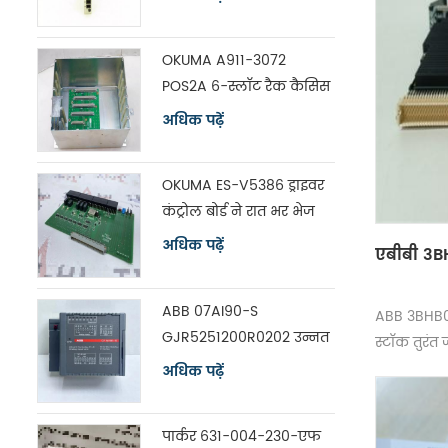
OKUMA A911-3072
POS2A 6-स्लॉट रैक कैसिस
विथ बोर्ड ES-V5390
अधिक पढ़ें
OKUMA ES-V5386 ड्राइवर
कंट्रोल बोर्ड ने रात भर भेज
दिया
अधिक पढ़ें
एबीबी 3BH
ABB 07AI90-S
ABB 3BHB00
GJR5251200R0202 उन्नत
स्टॉक तुरंत जा
नियंत्रक विश्लेषण इनपुट
अधिक पढ़ें
यूनिट
पार्कर 631-004-230-एफ