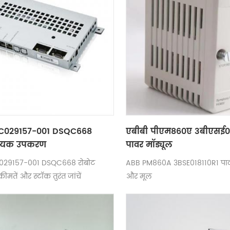
C029157-001 DSQC668
एबीबी पीएम860ए 3बीएसई0
हायक उपकरण
पावर मॉड्यूल
29157-001 DSQC668 रोबोट
ABB PM860A 3BSE018110R1 पाव
ीमतें और स्टॉक तुरंत जांचें
और मूल