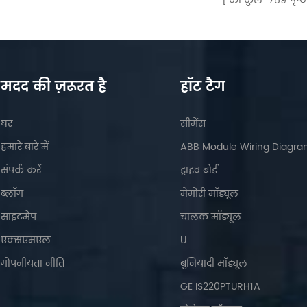
का कुल
759
पृष्ठो
मदद की ज़रूरत है
हॉट टैग
घर
सीमेंस
हमारे बारे में
ABB Module Wiring Diagr
संपर्क करें
ड्राइव बोर्ड
ब्लॉग
मेमोरी मॉड्यूल
साइटमैप
चालक मॉड्यूल
एक्सएमएल
U
गोपनीयता नीति
बुनियादी मॉड्यूल
GE IS220PTURH1A