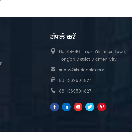
ं
संपर्क करें
No.148-46, Tingxi Yili, Tingxi Town,
Tong'an District, Xiamen City
am
sunny@kerienplc.com
86-13695011827
86-13695011827