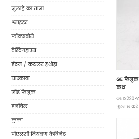
जुलाहे का ताना
श्नाइडर
फॉक्सबोरो
वेस्टिंगहाउस
ईटन / कटलर हथौड़ा
यास्कावा
GE फैनुक 
कक्ष
जीई फैनुक
GE IS220PA
हनीवेल
पूछताछ करें
कुका
पीएलसी नियंत्रण कैबिनेट