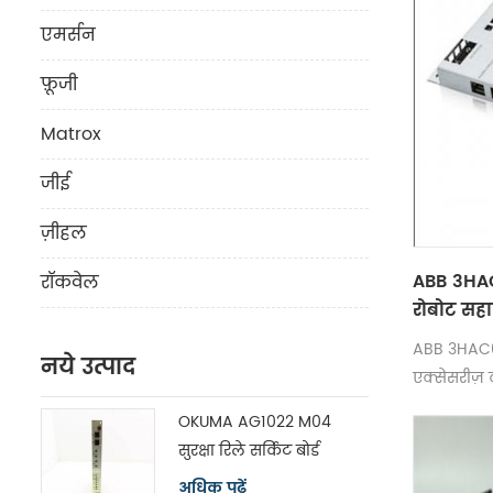
एमर्सन
फ़ूजी
Matrox
जीई
ज़ीहल
ABB 3HA
रॉकवेल
रोबोट स
ABB 3HAC0
नये उत्पाद
एक्सेसरीज़ क
OKUMA AG1022 M04
सुरक्षा रिले सर्किट बोर्ड
मॉड्यूल H1102P-2
अधिक पढ़ें