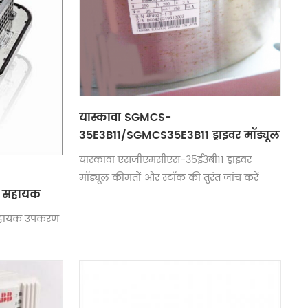
यास्कावा SGMCS-
35E3B11/SGMCS35E3B11 ड्राइवर मॉड्यूल
यास्कावा एसजीएमसीएस-35ई3बी11 ड्राइवर
मॉड्यूल कीमतों और स्टॉक की तुरंत जांच करें
ट सहायक
सहायक उपकरण