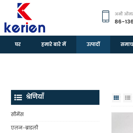
अभी ऑनला
86-13
घर
हमारे बारे में
उत्पादों
समाच
श्रेणियाँ
जालक 
सीमेंस
एलन-ब्राडली