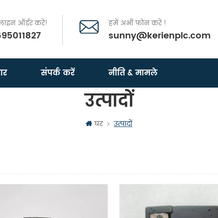
इन ऑर्डर करें!
हमें अभी फ़ोन करें !
695011827
sunny@kerienplc.com
ार
संपर्क करें
नीति & मामले
उत्पादों
घर
उत्पादों
दृश्य
सूची दृश्य