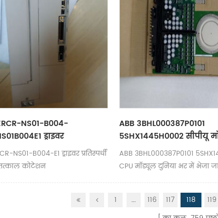
 ERCR-NS01-B004-
ABB 3BHL000387P0101
S01B004E1 ड्राइवर
5SHX1445H0002 सीपीयू मॉ
CR-NS01-B004-E1 ड्राइवर प्रतिस्पर्धी
ABB 3BHL000387P0101 5SHX
तत्काल कोटेशन
CPU मॉड्यूल दुनिया भर में भेजा ज
1
...
116
117
118
119