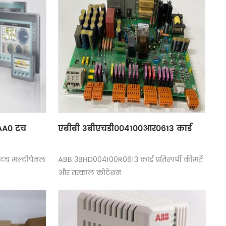
AA0 टच
एबीबी 3बीएचडी004100आर0613 कार्ड
टच मल्टीपैनल
ABB 3BHD004100R0613 कार्ड प्रतिस्पर्धी कीमतें
और तत्काल कोटेशन