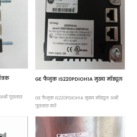
त्रक
GE फैनुक IS220PDIOH1A मुख्य मॉड्यूल
 अभी पूछताछ
GE फैनुक IS220PDIOH1A मुख्य मॉड्यूल अभी
पूछताछ करें