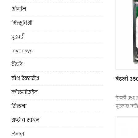
ओमॉन
मित्सुबिशी
वुडवर्ड
Invensys
बेंटले
बॉश रेक्सरोथ
बेंटली 35
कोलमोरजेन
बेंटली 350
सिलना
पूछताछ करें।
राष्ट्रीय साधन
लेनज़